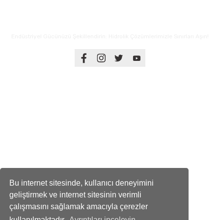
Endüstriyel Gücünüzü Şekillendirin: Hidrolik Çözümlerimizle Sınırları Aşın!
Üyelik
Kurumsal
Alışveriş
Bu internet sitesinde, kullanıcı deneyimini
geliştirmek ve internet sitesinin verimli
çalışmasını sağlamak amacıyla çerezler
kullanılmaktadır.
Ayrıntıları inceleyin