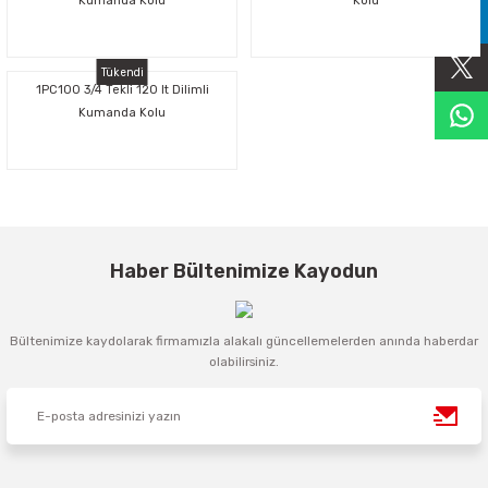
Kumanda Kolu
Kolu
Sıralama Valfleri
Tükendi
Kontrol Valfi
1PC100 3/4 Tekli 120 lt Dilimli
Kumanda Kolu
Haber Bültenimize Kayodun
Bültenimize kaydolarak firmamızla alakalı güncellemelerden anında haberdar
olabilirsiniz.