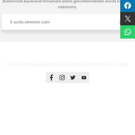
Bültenimize kaydolarak firmamızla alakalı güncellemelerden anında haberdar
olabilirsiniz.
Sıralama Valfleri
Kontrol Valfi
Endüstriyel Gücünüzü Şekillendirin: Hidrolik Çözümlerimizle Sınırları Aşın!
Üyelik
Kurumsal