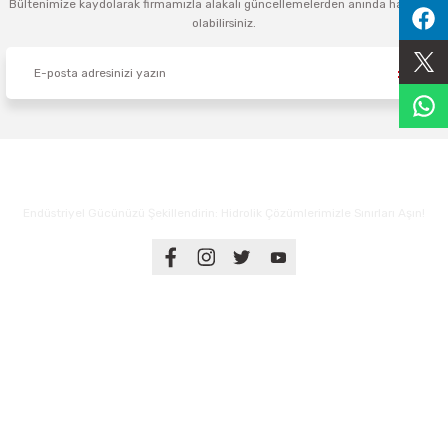
Bültenimize kaydolarak firmamızla alakalı güncellemelerden anında haberdar
olabilirsiniz.
Sıralama Valfleri
Kontrol Valfi
Endüstriyel Gücünüzü Şekillendirin: Hidrolik Çözümlerimizle Sınırları Aşın!
Üyelik
Kurumsal