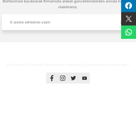
Bültenimize kaydolarak firmamızla alakalı güncellemelerden anında haberdar
olabilirsiniz.
Sıralama Valfleri
Kontrol Valfi
Endüstriyel Gücünüzü Şekillendirin: Hidrolik Çözümlerimizle Sınırları Aşın!
Üyelik
Kurumsal