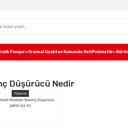
drolik Pompa
Oransal Uzaktan Kumanda Seti
Pnömatik
Sürüc
nç Düşürücü Nedir
Tükendi
Hattı Modüler Basınç Düşürücü
(MPR-02-P)