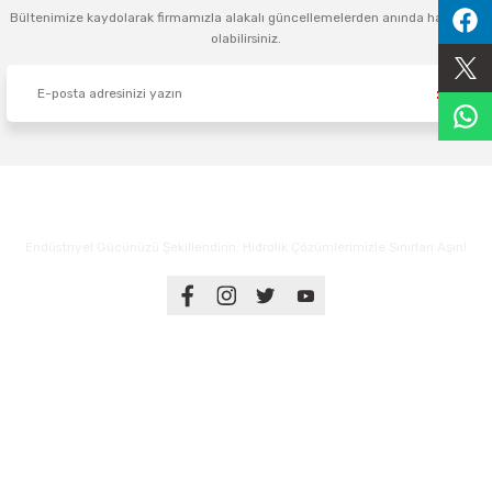
Bültenimize kaydolarak firmamızla alakalı güncellemelerden anında haberdar
Sıralama Valfleri
olabilirsiniz.
Kontrol Valfi
Endüstriyel Gücünüzü Şekillendirin: Hidrolik Çözümlerimizle Sınırları Aşın!
Üyelik
Kurumsal