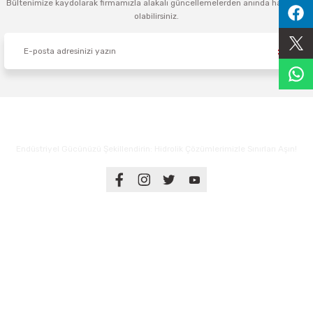
Bültenimize kaydolarak firmamızla alakalı güncellemelerden anında haberdar
olabilirsiniz.
Sıralama Valfleri
Kontrol Valfi
Endüstriyel Gücünüzü Şekillendirin: Hidrolik Çözümlerimizle Sınırları Aşın!
Üyelik
Kurumsal