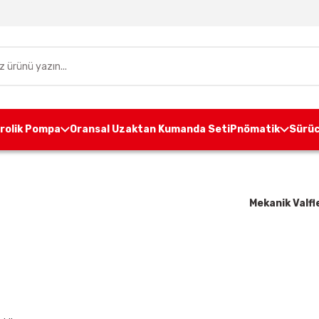
drolik Pompa
Oransal Uzaktan Kumanda Seti
Pnömatik
Sürüc
nasayfa
Pnömatik
Pnömatik Valf
Mekanik Valfl