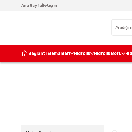
Ana Sayfa
İletişim
Bağlantı Elemanları
Hidrolik
Hidrolik Boru
Hi
A