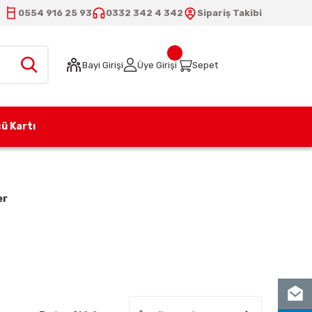
0554 916 25 93
0332 342 4 342
Sipariş Takibi
Bayi Girişi
Üye Girişi
Sepet
ü Kartı
er