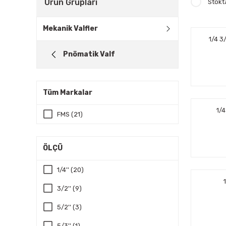
Ürün Grupları
Stokt
Mekanik Valfler
1/4 3
Pnömatik Valf
Tüm Markalar
1/
FMS (21)
ÖLÇÜ
1/4'' (20)
3/2'' (9)
5/2'' (3)
5/3'' (1)