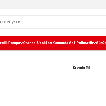
drolik Pompa
Oransal Uzaktan Kumanda Seti
Pnömatik
Sürüc
Anasayfa
Hidrolik Boru
Kromlu Mil