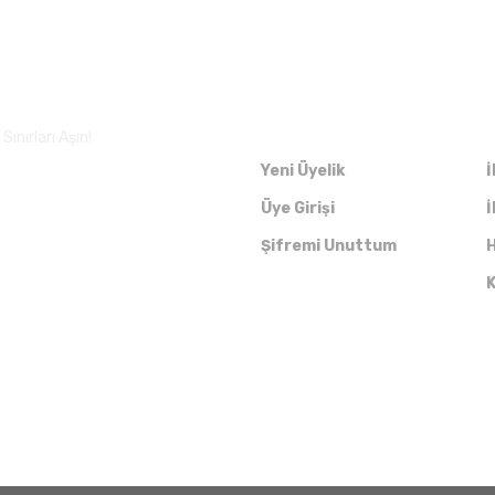
Üyelik
ınırları Aşın!
Yeni Üyelik
İ
Üye Girişi
İ
Şifremi Unuttum
H
K