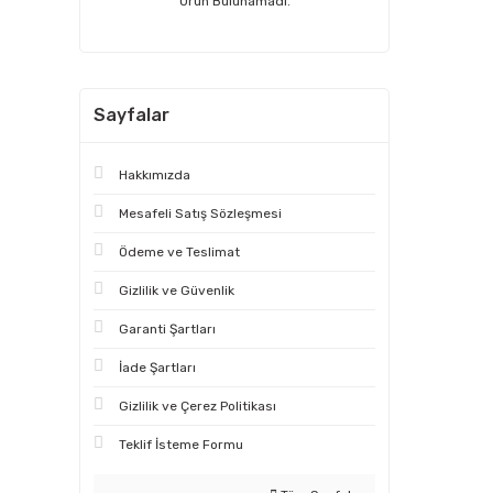
Ürün Bulunamadı.
180 (1)
20 (1)
Sayfalar
22 (1)
25 (1)
Hakkımızda
28 (1)
Mesafeli Satış Sözleşmesi
30 (1)
Ödeme ve Teslimat
32 (1)
Gizlilik ve Güvenlik
35 (1)
Garanti Şartları
36 (1)
İade Şartları
38 (1)
Gizlilik ve Çerez Politikası
40 (1)
Teklif İsteme Formu
42 (1)