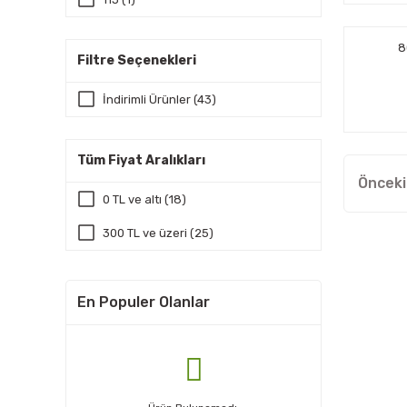
12 (1)
8
Filtre Seçenekleri
120 (1)
İndirimli Ürünler (43)
125 (1)
130 (1)
Tüm Fiyat Aralıkları
14 (1)
0 TL ve altı (18)
140 (1)
300 TL ve üzeri (25)
15 (1)
150 (1)
En Populer Olanlar
16 (1)
160 (1)
17 (1)
18 (1)