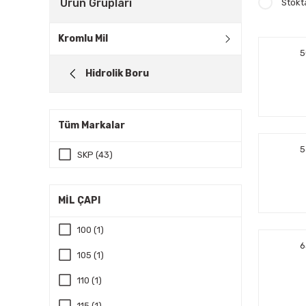
Ürün Grupları
Stokt
Kromlu Mil
5
Hidrolik Boru
Tüm Markalar
5
SKP (43)
MİL ÇAPI
100 (1)
6
105 (1)
110 (1)
115 (1)