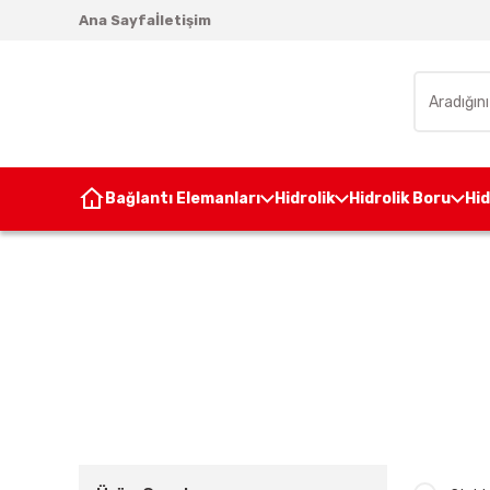
Ana Sayfa
İletişim
Bağlantı Elemanları
Hidrolik
Hidrolik Boru
Hi