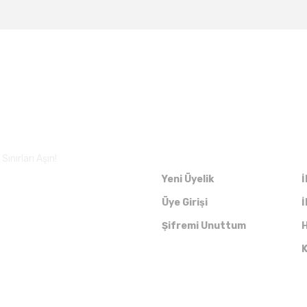
Üyelik
ınırları Aşın!
Yeni Üyelik
İ
Üye Girişi
İ
Şifremi Unuttum
H
K