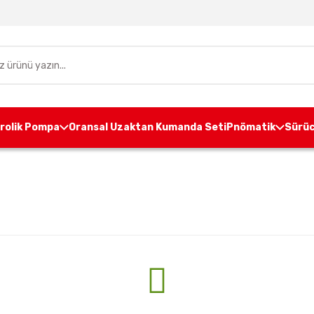
drolik Pompa
Oransal Uzaktan Kumanda Seti
Pnömatik
Sürüc