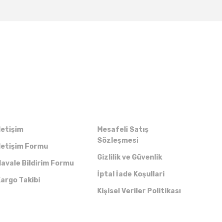
Kurumsal
Alışveriş
letişim
Mesafeli Satış
Sözleşmesi
letişim Formu
Gizlilik ve Güvenlik
avale Bildirim Formu
İptal İade Koşullari
argo Takibi
Kişisel Veriler Politikası